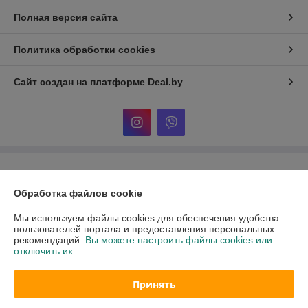
Полная версия сайта
Политика обработки cookies
Сайт создан на платформе Deal.by
Информация для покупателя
Обработка файлов cookie
Юридическое лицо:
ООО «Комната детям»
220102, Республика Беларусь, г. Минск, ул. Социалистическая, д. 26/1,
помещение 5, каб. 4А
Мы используем файлы cookies для обеспечения удобства
пользователей портала и предоставления персональных
Регистрационный номер ЕГР: 193864433
рекомендаций.
Вы можете настроить файлы cookies или
отключить их.
УНП: 193864433
Регистрационный орган: Минский горисполком
Принять
Дата регистрации компании: 23.04.2025