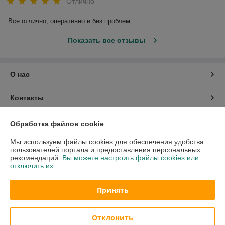
Отлично
Все отлично, оперативно и без проблем.
Показать все отзывы
О нас
Контакты
Доставка и оплата
Обработка файлов cookie
Мы используем файлы cookies для обеспечения удобства
График работы
пользователей портала и предоставления персональных
рекомендаций.
Вы можете настроить файлы cookies или
отключить их.
Полная версия сайта
Принять
Политика обработки cookies
Сайт создан на платформе Deal.by
Отклонить