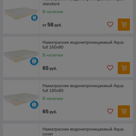
он способен защитить как поверхность, так и боковые части
standard
матраса.
В наличии
Водонепроницаемые наматрасники шьют для взрослых и
для детских матрасов.
58
от
руб.
Наматрасник водонепроницаемый Aqua
full 160х80
В наличии
65
руб.
Наматрасник водонепроницаемый Aqua
full 180х80
В наличии
65
руб.
Наматрасник водонепроницаемый Aqua
cover