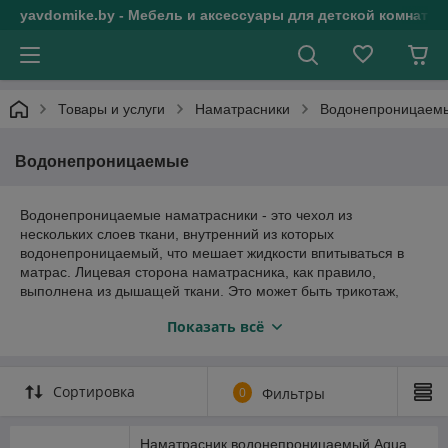
yavdomike.by - Мебель и аксессуары для детской комнаты
Товары и услуги
Наматрасники
Водонепроницаем
Водонепроницаемые
Водонепроницаемые наматрасники - это чехол из
нескольких слоев ткани, внутренний из которых
водонепроницаемый, что мешает жидкости впитываться в
матрас. Лицевая сторона наматрасника, как правило,
выполнена из дышащей ткани. Это может быть трикотаж,
махровое или велюровое полотно. Помимо надежной
Показать всё
защиты от влаги, водонепроницаемый наматрасник также не
впитывает неприятные запахи, продлевает срок службы
матраса и легко стирается.
Сортировка
0
Фильтры
Для прочной фиксации наматрасника используются резинки
по углам изделия, или резинка по периметру. Второй
вариант гораздо удобнее в практическом смысле, поскольку
Наматрасник водонепроницаемый Aqua