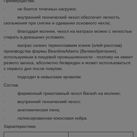
Преимущества:
· не боится точечных нагрузок;
· внутренний технический чехол обеспечит легкость
скольжения при снятии и одевании основного чехла;
· благодаря молнии, чехол на матрасе можно с легкостью
стирать в домашних условиях;
· матрас склеен термоплавким клеем (клей-расплав)
производства фирмы BeardowAdams (Великобритания),
используемым в пищевой промышленности - поэтому не имеет
резкого запаха, абсолютно безвреден и может использоваться
с первого дня после покупки;
· подходит в невысокие кроватки.
Состав:
· фирменный трикотажный чехол Barash на молнии;
· внутренний технический чехол;
· анатомическая пена;
· латексированная кокосовая койра.
Характеристики: