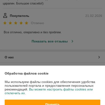
царапин. Большое спасибо!)
Покупатель
21.02.2026
Отлично
Все отлично, оперативно и без проблем.
Показать все отзывы
О нас
Контакты
Обработка файлов cookie
Доставка и оплата
Мы используем файлы cookies для обеспечения удобства
пользователей портала и предоставления персональных
рекомендаций.
Вы можете настроить файлы cookies или
График работы
отключить их.
Полная версия сайта
Принять