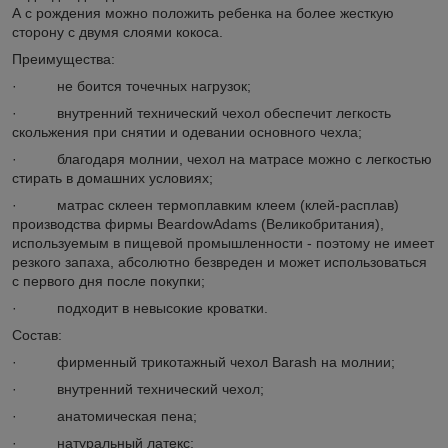
А с рождения можно положить ребенка на более жесткую
сторону с двумя слоями кокоса.
Преимущества:
· не боится точечных нагрузок;
· внутренний технический чехол обеспечит легкость
скольжения при снятии и одевании основного чехла;
· благодаря молнии, чехол на матрасе можно с легкостью
стирать в домашних условиях;
· матрас склеен термоплавким клеем (клей-расплав)
производства фирмы BeardowAdams (Великобритания),
используемым в пищевой промышленности - поэтому не имеет
резкого запаха, абсолютно безвреден и может использоваться
с первого дня после покупки;
· подходит в невысокие кроватки.
Состав:
· фирменный трикотажный чехол Barash на молнии;
· внутренний технический чехол;
· анатомическая пена;
· натуральный латекс;