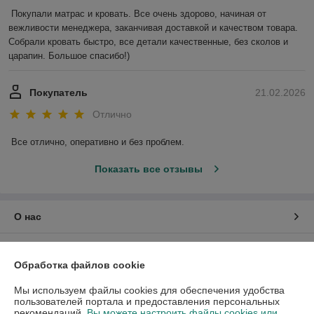
Покупали матрас и кровать. Все очень здорово, начиная от 
вежливости менеджера, заканчивая доставкой и качеством товара. 
Собрали кровать быстро, все детали качественные, без сколов и 
царапин. Большое спасибо!)
Покупатель
21.02.2026
Отлично
Все отлично, оперативно и без проблем.
Показать все отзывы
О нас
Контакты
Обработка файлов cookie
Доставка и оплата
Мы используем файлы cookies для обеспечения удобства
пользователей портала и предоставления персональных
рекомендаций.
Вы можете настроить файлы cookies или