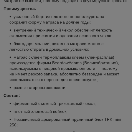
Матрас не высокий, поэтому подходит в двухъярусные кровати.
Преимущества:
усиленный борт из плотного пенополиуретана
сохранит форму матраса на долгие годы;
внутренний технический чехол обеспечит легкость
скольжения при снятии и одевании основного чехла;
благодаря молнии, чехол на матрасе можно с
легкостью стирать в домашних условиях;
матрас склеен термоплавким клеем (клей-расплав)
производства фирмы BeardowAdams (Великобритания),
используемым в пищевой промышленности — поэтому
не имеет резкого запаха, абсолютно безвреден и может
использоваться с первого дня после покупки;
разные стороны жесткости.
Состав:
фирменный съемный трикотажный чехол;
плотный хлопковый войлок;
Независимый армированный пружинный блок TFK mini
256;