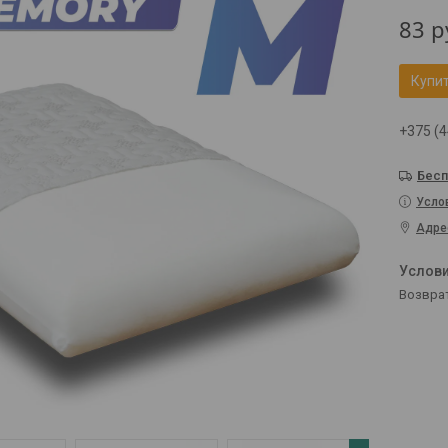
83
р
Купи
+375 (4
Бесп
Усло
Адре
возвра