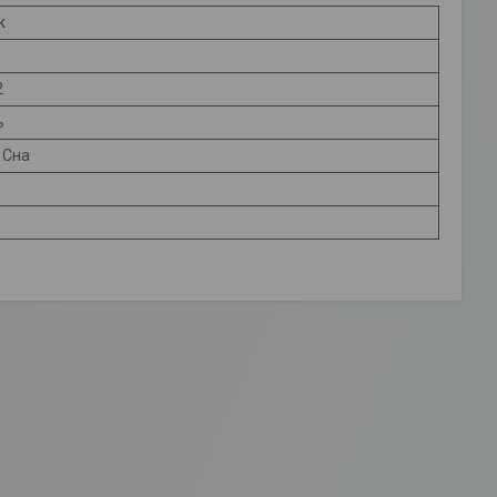
ж
2
ь
 Сна