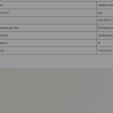
ла
трикота
чехол
да
60x40x1
оизводства
Беларус
итель
Фабрика
(мес)
6
ель
memory