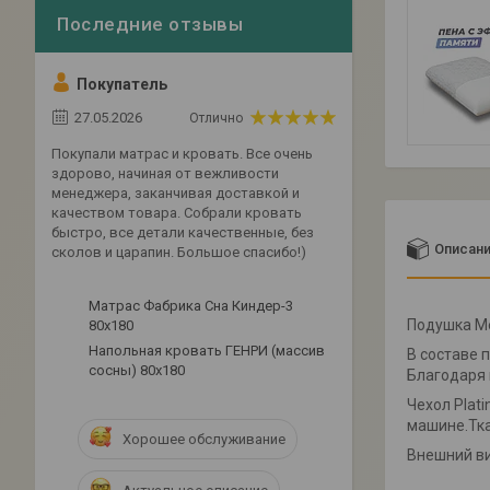
Покупатель
27.05.2026
Отлично
Покупали матрас и кровать. Все очень
здорово, начиная от вежливости
менеджера, заканчивая доставкой и
качеством товара. Собрали кровать
быстро, все детали качественные, без
Описан
сколов и царапин. Большое спасибо!)
Матрас Фабрика Сна Киндер-3
Подушка Me
80x180
Напольная кровать ГЕНРИ (массив
В составе 
сосны) 80х180
Благодаря 
Чехол Plat
машине.Тка
Хорошее обслуживание
Внешний ви