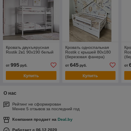
Кровать двухъярусная
Кровать односпальная
Кро
Rostik 2в1 90х190 белый
Rostik с крышей 80х180
Ros
(березовая фанера)
(бе
995
645
от
руб.
от
руб.
от
Купить
Купить
О нас
Рейтинг не сформирован
Менее 5 отзывов за последний год
Компания продает на
Deal.by
Работает с 06.12.2020