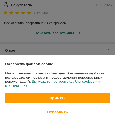
Покупатель
21.02.2026
Отлично
Все отлично, оперативно и без проблем.
Показать все отзывы
О нас
Контакты
Обработка файлов cookie
Мы используем файлы cookies для обеспечения удобства
Доставка и оплата
пользователей портала и предоставления персональных
рекомендаций.
Вы можете настроить файлы cookies или
отключить их.
График работы
Принять
Полная версия сайта
Политика обработки cookies
Отклонить